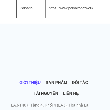
Paloalto
https://www.paloaltonetworks.com
GIỚI THIỆU
SẢN PHẨM
ĐỐI TÁC
TÀI NGUYÊN
LIÊN HỆ
LA3-T407, Tầng 4, Khối 4 (LA3), Tòa nhà La