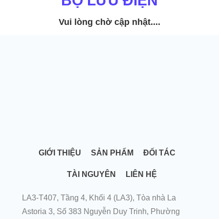
BỘ LƯU ĐIỆN
Vui lòng chờ cập nhật....
GIỚI THIỆU
SẢN PHẨM
ĐỐI TÁC
TÀI NGUYÊN
LIÊN HỆ
LA3-T407, Tầng 4, Khối 4 (LA3), Tòa nhà La
Astoria 3, Số 383 Nguyễn Duy Trinh, Phường