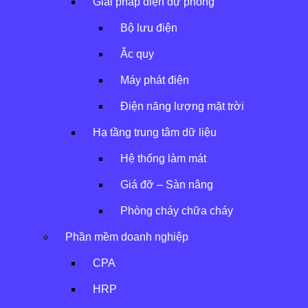
Giải pháp điện dự phòng
Bộ lưu điện
Ắc quy
Máy phát điện
Điện năng lượng mặt trời
GIỚI THIỆU
Hạ tầng trung tâm dữ liệu
SẢN PHẨM
ĐỐI TÁC
Hệ thống làm mát
TÀI NGUYÊN
LIÊN HỆ
Giá đỡ – Sàn nâng
GIỚI THIỆU
Phòng cháy chữa cháy
SẢN PHẨM
ĐỐI TÁC
Phần mềm doanh nghiệp
TÀI NGUYÊN
LIÊN HỆ
CPA
GIỚI THIỆU
SẢN PHẨM
HRP
ĐỐI TÁC