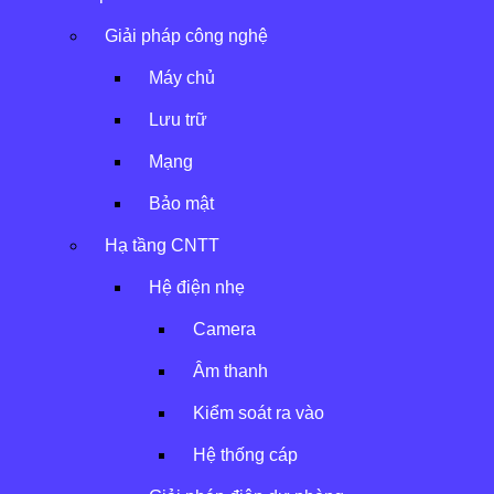
Giải pháp công nghệ
Máy chủ
Lưu trữ
Mạng
Bảo mật
Hạ tầng CNTT
Hệ điện nhẹ
Hệ thống làm mát
Camera
Âm thanh
Giải pháp làm mát chuyên dụng cho trung tâm dữ
Kiểm soát ra vào
liệu, phòng thiết bị và không gian kỹ thuật.
Hệ thống cáp