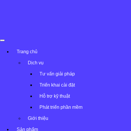
Skip to content
Trang chủ
»
Sản phẩm
Avatar Solution
»
Trang chủ
Hạ tầng CNTT
»
Hạ tầng trung tâm dữ liệu
Dịch vụ
Hạ tầng trung tâm dữ liệu
Tư vấn giải pháp
Triển khai cài đặt
Tiêu chuẩn quốc tế – Đáp ứng mọi quy mô
Hỗ trợ kỹ thuật
Phát triển phần mềm
Giới thiệu
Sản phẩm